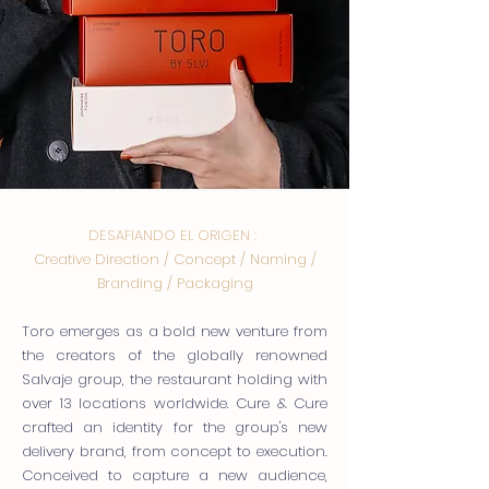
DESAFIANDO EL ORIGEN :
Creative Direction / Concept / Naming /
Branding / Packaging
Toro emerges as a bold new venture from
the creators of the globally renowned
Salvaje group, the restaurant holding with
over 13 locations worldwide. Cure & Cure
crafted an identity for the group's new
delivery brand, from concept to execution.
Conceived to capture a new audience,